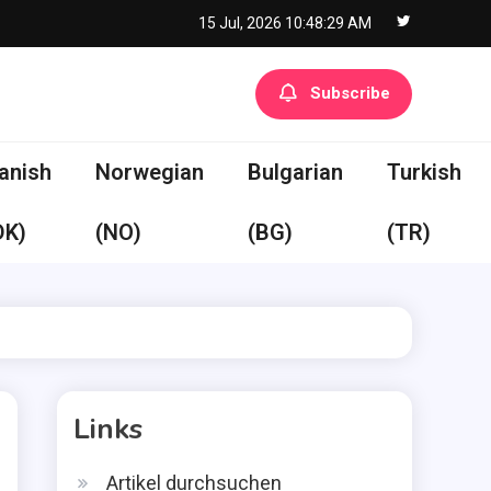
15 Jul, 2026
10:48:30 AM
Subscribe
anish
Norwegian
Bulgarian
Turkish
DK)
(NO)
(BG)
(TR)
Links
Artikel durchsuchen