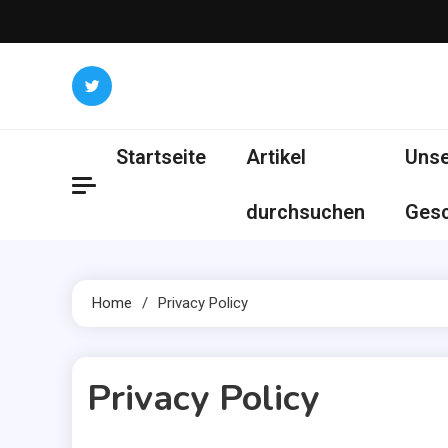
Skip
to
content
Startseite
Artikel
Uns
durchsuchen
Gesc
Home
Privacy Policy
Privacy Policy