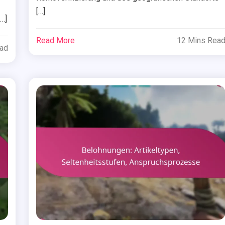
[…]
…]
Read More
12 Mins Rea
ead